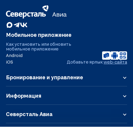
Мобильное приложение
Как установить или обновить
мобильное приложение
Android
iOS
Добавьте ярлык
web-сайта
Бронирование и управление
Регистрация
Онлайн-табло
Информация
Мой заказ
Обратная связь
Расписание
Правила перевозки
Северсталь Авиа
Дополнительные услуги
Чартерные перевозки
О компании
Тарифы и условия
Багаж и ручная кладь
Парк воздушных судов
Карта полетов
Аэропорт Череповец