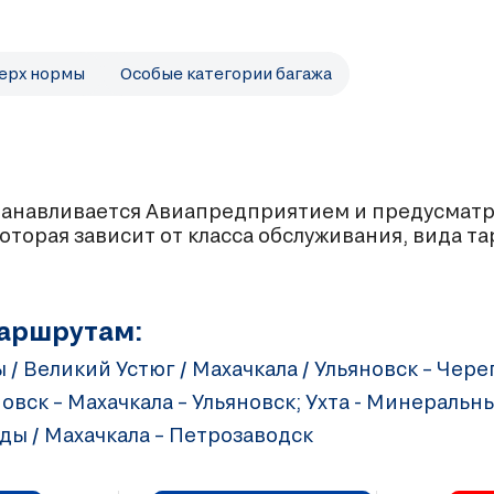
верх нормы
Особые категории багажа
танавливается Авиапредприятием и предусматри
оторая зависит от класса обслуживания, вида та
маршрутам:
/ Великий Устюг / Махачкала / Ульяновск – Чере
яновск – Махачкала – Ульяновск; Ухта - Минеральн
ы / Махачкала – Петрозаводск