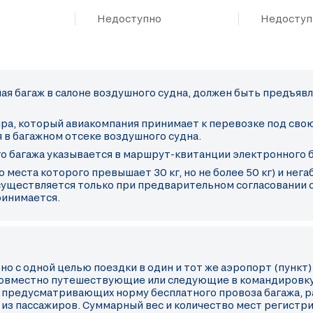
Недоступно
Недоступ
ая багаж в салоне воздушного судна, должен быть предъявл
ира, который авиакомпания принимает к перевозке под свою
 в багажном отсеке воздушного судна.
о багажа указывается в маршрут-квитанции электронного б
 места которого превышает 30 кг, но не более 50 кг) и нег
уществляется только при предварительном согласовании с 
ринимается.
 с одной целью поездки в один и тот же аэропорт (пункт)
 совместно путешествующие или следующие в командировку
 предусматривающих норму бесплатного провоза багажа, 
о из пассажиров. Суммарный вес и количество мест регист