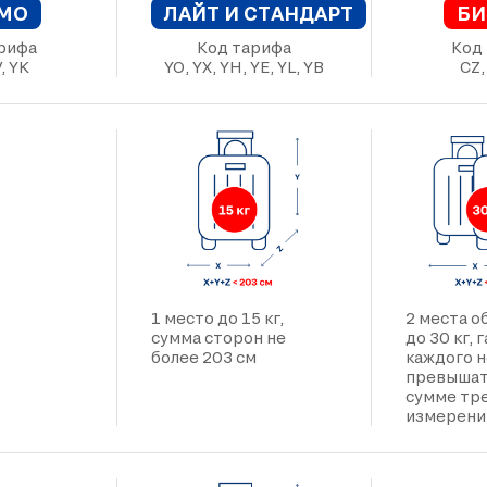
МО
ЛАЙТ И СТАНДАРТ
БИ
рифа
Код тарифа
Код
, YK
YO, YX, YH, YE, YL, YB
CZ,
1 место до 15 кг,
2 места 
сумма сторон не
до 30 кг,
более 203 см
каждого 
превышат
сумме тр
измерени