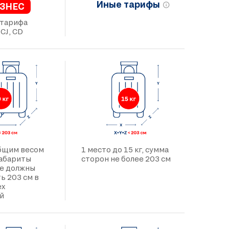
Иные тарифы
ЗНЕС
 тарифа
 CJ, CD
общим весом
1 место до 15 кг, сумма
 габариты
сторон не более 203 см
не должны
ь 203 см в
ех
й