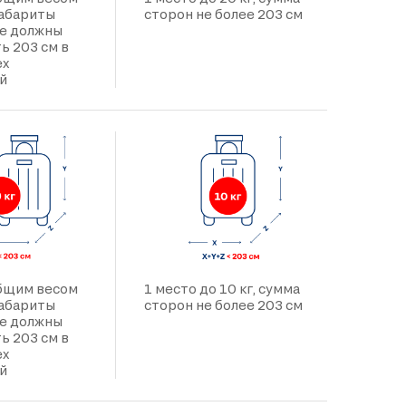
 габариты
сторон не более 203 см
не должны
ь 203 см в
ех
й
общим весом
1 место до 10 кг, сумма
 габариты
сторон не более 203 см
не должны
ь 203 см в
ех
й