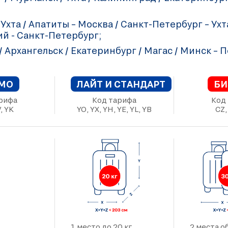
 Ухта / Апатиты – Москва / Санкт-Петербург – Ух
й - Санкт-Петербург;
 Архангельск / Екатеринбург / Магас / Минск – 
МО
ЛАЙТ И СТАНДАРТ
БИ
рифа
Код тарифа
Код
, YK
YO, YX, YH, YE, YL, YB
CZ,
1 место до 20 кг,
2 места 