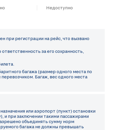
но
Недоступно
ен при регистрации на рейс, что вызвано
 ответственность за его сохранность,
илета.
абаритного багажа (размер одного места по
перевозчиком. Багаж, вес одного места
 назначения или аэропорт (пункт) остановки
), и при заключении такими пассажирами
разрешено объединять сумму норм
рируемого багажа не должны превышать