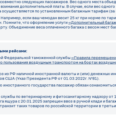
 совместно следующих пассажиров. Вес одного места объе
 взимания дополнительной платы. В случае, если вес одног
а осуществляется по установленным багажным тарифам (за 
Например, если ваш чемодан весит 25 кг при норме по тари
н. Помните, что оформление услуги
«Дополнительный бага
орту. Объединение веса оплаченного багажа с весом мест ба
ыми рейсами:
ей Федеральной таможенной службы
«Правила перемещения
ого пользования воздушным транспортом на бортах воздуш
воз из РФ наличной иностранной валюты и (или) денежных и
в США (Указ Президента РФ от 01.03.2022г. №81).
ю иностранного государства пассажир обязан ознакомиться
 службы по ветеринарному и фитосанитарному надзору от 1
а ящура с 20.01.2025 запрещен ввоз в ручной клади и баг
транзит таких товаров по российской территории в третьи