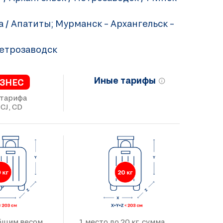
та / Апатиты; Мурманск – Архангельск –
Петрозаводск
Иные тарифы
ЗНЕС
 тарифа
 CJ, CD
общим весом
1 место до 20 кг, сумма