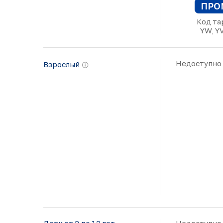
ПРО
Код та
YW, YV
Недоступно
Взрослый