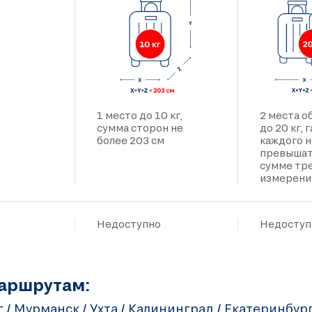
1 место до 10 кг,
2 места 
сумма сторон не
до 20 кг,
более 203 см
каждого 
превышат
сумме тр
измерени
Недоступно
Недоступ
маршрутам:
/ Мурманск / Ухта / Калининград / Екатеринбург