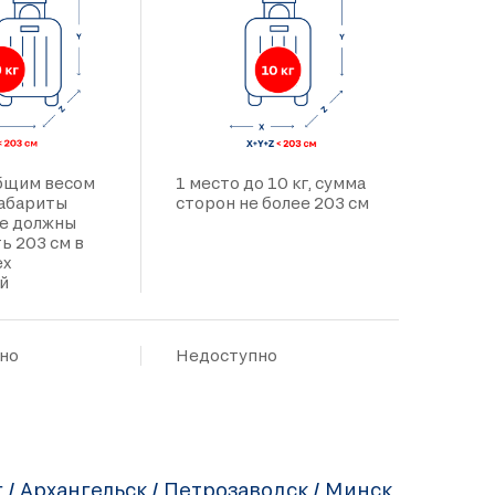
общим весом
1 место до 10 кг, сумма
 габариты
сторон не более 203 см
не должны
ь 203 см в
ех
й
но
Недоступно
 / Архангельск / Петрозаводск / Минск