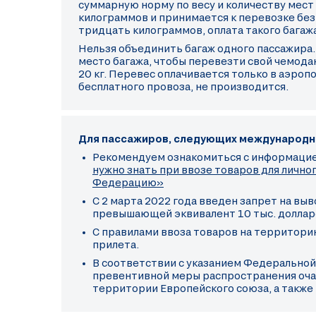
суммарную норму по весу и количеству мест
килограммов и принимается к перевозке без
тридцать килограммов, оплата такого багаж
Нельзя объединить багаж одного пассажира. 
место багажа, чтобы перевезти свой чемода
20 кг. Перевес оплачивается только в аэроп
бесплатного провоза, не производится.
Для пассажиров, следующих международн
Рекомендуем ознакомиться с информаци
нужно знать при ввозе товаров для личн
Федерацию»
С 2 марта 2022 года введен запрет на вы
превышающей эквивалент 10 тыс. долларо
С правилами ввоза товаров на территори
прилета.
В соответствии с указанием Федеральной
превентивной меры распространения очаг
территории Европейского союза, а также 