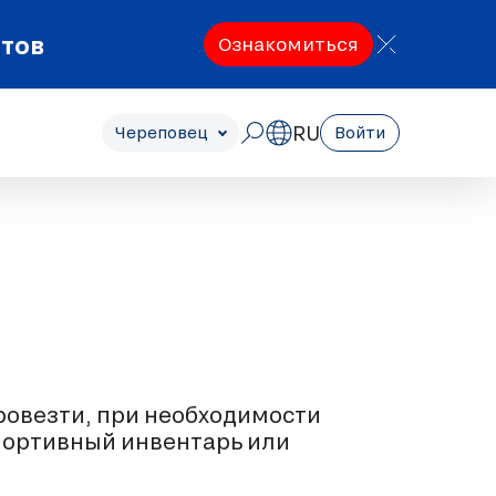
етов
Ознакомиться
RU
Череповец
Войти
провезти, при необходимости
спортивный инвентарь или