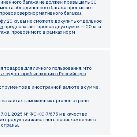
диненного багажа не должен превышать 30
о места объединенного багажа превышает
провоз сверхнормативного багажа).
фу 20 кг, вы не сможете докупить отдельное
ж»
предполагает провоз двух сумок — 20 кг и
гажа, провозимого в рамках норм
 товаров для личного пользования. Что
ных судов, прибывающих в Российскую
нструментов в иностранной валюте в сумме,
 на сайтах таможенных органов страны
7.01.2025 № ФС-КС-7/675 и в качестве
аже продукции животного происхождения с
 страны.