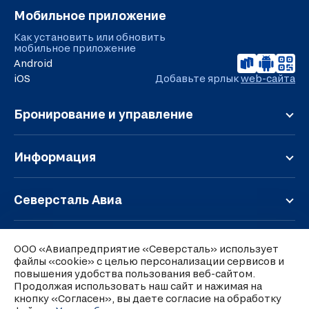
внимательно ознакомьтесь с условиями
Мобильное приложение
предоставления услуги и возможностью
Как установить или обновить
внесения изменений.
мобильное приложение
Android
iOS
Добавьте ярлык
web-сайта
Бронирование и управление
Регистрация
Онлайн-табло
Информация
Мой заказ
Обратная связь
Расписание
Правила перевозки
Северсталь Авиа
Дополнительные услуги
Чартерные перевозки
О компании
Тарифы и условия
Багаж и ручная кладь
Парк воздушных судов
Карта полетов
Аэропорт Череповец
Групповые перевозки
ООО «Авиапредприятие «Северсталь» использует
Контакты
Льготные тарифы
файлы «cookie» с целью персонализации сервисов и
Об аэропорте
Правила оформления претензий
Представительства в аэропортах
повышения удобства пользования веб-сайтом.
Обмен и возврат
Ставки сборов
Перевозка грузов
Продолжая использовать наш сайт и нажимая на
Вакансии
Версия для слабовидящих
Специальные предложения
Подъезд к терминалу и парковка
кнопку «Согласен», вы даете согласие на обработку
Субсидированные перевозки
Реквизиты