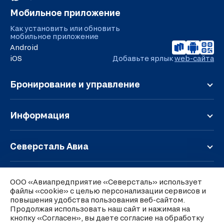
Мобильное приложение
Как установить или обновить
мобильное приложение
Android
iOS
Добавьте ярлык
web-сайта
Бронирование и управление
Регистрация
Онлайн-табло
Информация
Мой заказ
Обратная связь
Расписание
Правила перевозки
Северсталь Авиа
Дополнительные услуги
Чартерные перевозки
О компании
Тарифы и условия
Багаж и ручная кладь
Парк воздушных судов
Карта полетов
Аэропорт Череповец
Групповые перевозки
ООО «Авиапредприятие «Северсталь» использует
Контакты
Льготные тарифы
файлы «cookie» с целью персонализации сервисов и
Об аэропорте
Правила оформления претензий
Представительства в аэропортах
повышения удобства пользования веб-сайтом.
Обмен и возврат
Ставки сборов
Перевозка грузов
Продолжая использовать наш сайт и нажимая на
Вакансии
Версия для слабовидящих
Специальные предложения
Подъезд к терминалу и парковка
кнопку «Согласен», вы даете согласие на обработку
Субсидированные перевозки