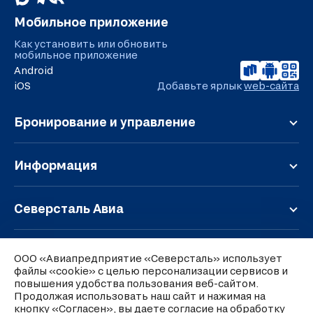
Мобильное приложение
Как установить или обновить
мобильное приложение
Android
iOS
Добавьте ярлык
web-сайта
Бронирование и управление
Регистрация
Онлайн-табло
Информация
Мой заказ
Обратная связь
Расписание
Правила перевозки
Северсталь Авиа
Дополнительные услуги
Чартерные перевозки
О компании
Тарифы и условия
Багаж и ручная кладь
Парк воздушных судов
Карта полетов
Аэропорт Череповец
Групповые перевозки
ООО «Авиапредприятие «Северсталь» использует
Контакты
Льготные тарифы
файлы «cookie» с целью персонализации сервисов и
Об аэропорте
Правила оформления претензий
Представительства в аэропортах
повышения удобства пользования веб-сайтом.
Обмен и возврат
Ставки сборов
Перевозка грузов
Продолжая использовать наш сайт и нажимая на
Вакансии
Версия для слабовидящих
Специальные предложения
Подъезд к терминалу и парковка
кнопку «Согласен», вы даете согласие на обработку
Субсидированные перевозки