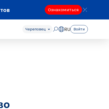
етов
Ознакомиться
RU
Череповец
Войти
во