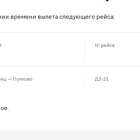
ии времени вылета следующего рейса:
т
№ рейса
ец — Пулково
Д2-21
ое.