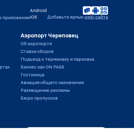
Android
iOS
Добавьте ярлык
web-сайта
е приложение
Аэропорт Череповец
Об аэропорте
Ставки сборов
Подъезд к терминалу и парковка
ртах
Бизнес зал ON PASS
Гостиница
Авиация общего назначения
Размещение рекламы
Бюро пропусков
Версия для слабовидящих