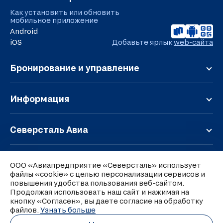
Как установить или обновить
мобильное приложение
Android
iOS
Добавьте ярлык
web-сайта
Бронирование и управление
Регистрация
Онлайн-табло
Информация
Мой заказ
Обратная связь
Расписание
Правила перевозки
Северсталь Авиа
Дополнительные услуги
Чартерные перевозки
О компании
Тарифы и условия
Багаж и ручная кладь
Парк воздушных судов
Карта полетов
Аэропорт Череповец
Групповые перевозки
ООО «Авиапредприятие «Северсталь» использует
Контакты
Льготные тарифы
файлы «cookie» с целью персонализации сервисов и
Об аэропорте
Правила оформления претензий
Представительства в аэропортах
повышения удобства пользования веб-сайтом.
Обмен и возврат
Ставки сборов
Перевозка грузов
Продолжая использовать наш сайт и нажимая на
Вакансии
Версия для слабовидящих
Специальные предложения
Подъезд к терминалу и парковка
кнопку «Согласен», вы даете согласие на обработку
Субсидированные перевозки
Реквизиты
файлов.
© 2026 Авиапредприятие «Северсталь»
Узнать больше
Оформление справок
Бизнес зал ON PASS
Вопросы и ответы
Политика cookie