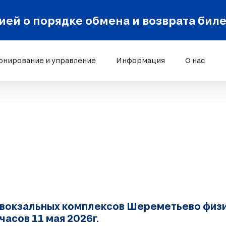
ей о порядке обмена и возврата бил
онирование и управление
Информация
О нас
овокзальных комплексов Шереметьево физич
 часов 11 мая 2026г.